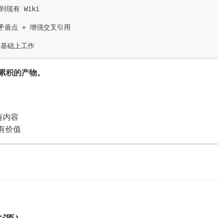
现有 Wiki

矛盾点 + 增强交叉引用

断累积的产物。
有内容
更有价值