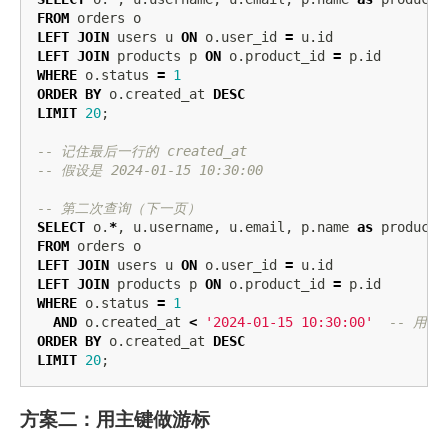
FROM
orders
o
LEFT
JOIN
users
u
ON
o
.
user_id
=
u
.
id
LEFT
JOIN
products
p
ON
o
.
product_id
=
p
.
id
WHERE
o
.
status
=
1
ORDER
BY
o
.
created_at
DESC
LIMIT
20
;
-- 记住最后一行的 created_at
-- 假设是 2024-01-15 10:30:00
-- 第二次查询（下一页）
SELECT
o
.
*
,
u
.
username
,
u
.
email
,
p
.
name
as
product_
FROM
orders
o
LEFT
JOIN
users
u
ON
o
.
user_id
=
u
.
id
LEFT
JOIN
products
p
ON
o
.
product_id
=
p
.
id
WHERE
o
.
status
=
1
AND
o
.
created_at
<
'2024-01-15 10:30:00'
-- 用
ORDER
BY
o
.
created_at
DESC
LIMIT
20
;
方案二：用主键做游标