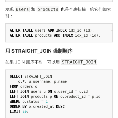
发现
和
也是全表扫描，给它们加索
users
products
引：
ALTER
TABLE
users
ADD
INDEX
idx_id
(
id
);
--
ALTER
TABLE
products
ADD
INDEX
idx_id
(
id
);
-
用 STRAIGHT_JOIN 强制顺序
如果 JOIN 顺序不对，可以用
：
STRAIGHT_JOIN
SELECT
STRAIGHT_JOIN
o
.
*
,
u
.
username
,
p
.
name
FROM
orders
o
LEFT
JOIN
users
u
ON
o
.
user_id
=
u
.
id
LEFT
JOIN
products
p
ON
o
.
product_id
=
p
.
id
WHERE
o
.
status
=
1
ORDER
BY
o
.
created_at
DESC
LIMIT
20
;