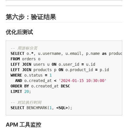
第六步：验证结果
优化后测试
-- 用游标分页
SELECT
o
.
*
,
u
.
username
,
u
.
email
,
p
.
name
as
product_
FROM
orders
o
LEFT
JOIN
users
u
ON
o
.
user_id
=
u
.
id
LEFT
JOIN
products
p
ON
o
.
product_id
=
p
.
id
WHERE
o
.
status
=
1
AND
o
.
created_at
<
'2024-01-15 10:30:00'
ORDER
BY
o
.
created_at
DESC
LIMIT
20
;
-- 对比执行时间
SELECT
BENCHMARK
(
1
,
<
SQL
>
);
APM 工具监控