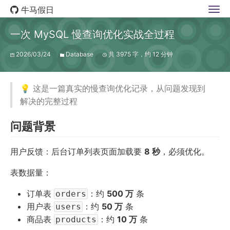
牛马假日
一次 MySQL 慢查询优化实战全过程
2026/03/24
Database
共 3975 字，约 12 分钟
💡 这是一篇真实的慢查询优化记录，从问题发现到
解决的完整过程
问题背景
用户反馈：后台订单列表页面加载要
8 秒
，必须优化。
表数据量：
订单表
：约
500 万
条
orders
用户表
：约
50 万
条
users
商品表
：约
10 万
条
products