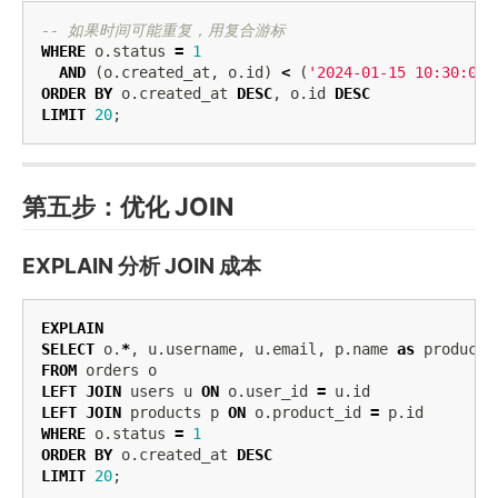
-- 如果时间可能重复，用复合游标
WHERE
o
.
status
=
1
AND
(
o
.
created_at
,
o
.
id
)
<
(
'2024-01-15 10:30:00'
ORDER
BY
o
.
created_at
DESC
,
o
.
id
DESC
LIMIT
20
;
第五步：优化 JOIN
EXPLAIN 分析 JOIN 成本
EXPLAIN
SELECT
o
.
*
,
u
.
username
,
u
.
email
,
p
.
name
as
product_
FROM
orders
o
LEFT
JOIN
users
u
ON
o
.
user_id
=
u
.
id
LEFT
JOIN
products
p
ON
o
.
product_id
=
p
.
id
WHERE
o
.
status
=
1
ORDER
BY
o
.
created_at
DESC
LIMIT
20
;