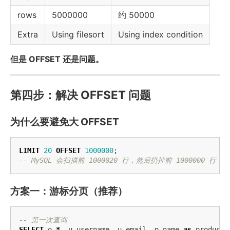
rows
5000000
约 50000
Extra
Using filesort
Using index condition
但是 OFFSET 还是问题。
第四步：解决 OFFSET 问题
为什么要避免大 OFFSET
LIMIT
20
OFFSET
1000000
;
-- MySQL 会扫描前 1000020 行，然后扔掉前 1000000 行
方案一：游标分页（推荐）
-- 第一次查询
SELECT
o
.
*
,
u
.
username
,
u
.
email
,
p
.
name
as
product_