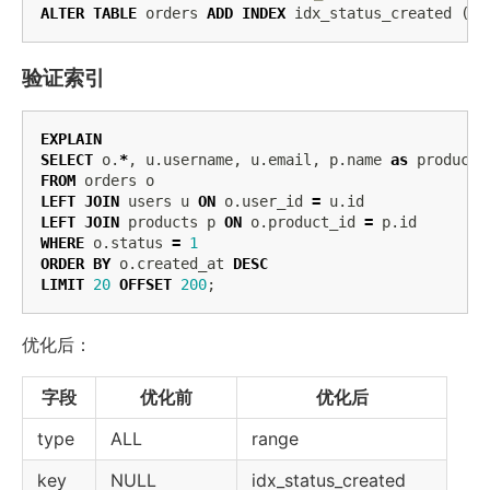
ALTER
TABLE
orders
ADD
INDEX
idx_status_created
(
st
验证索引
EXPLAIN
SELECT
o
.
*
,
u
.
username
,
u
.
email
,
p
.
name
as
product_
FROM
orders
o
LEFT
JOIN
users
u
ON
o
.
user_id
=
u
.
id
LEFT
JOIN
products
p
ON
o
.
product_id
=
p
.
id
WHERE
o
.
status
=
1
ORDER
BY
o
.
created_at
DESC
LIMIT
20
OFFSET
200
;
优化后：
字段
优化前
优化后
type
ALL
range
key
NULL
idx_status_created