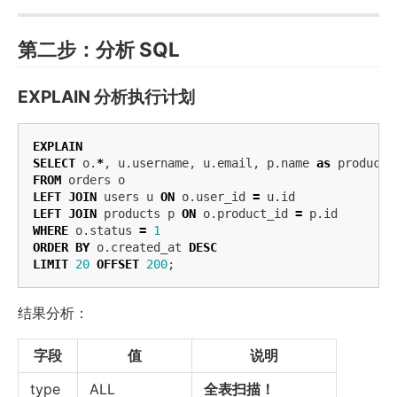
第二步：分析 SQL
EXPLAIN 分析执行计划
EXPLAIN
SELECT
o
.
*
,
u
.
username
,
u
.
email
,
p
.
name
as
product_
FROM
orders
o
LEFT
JOIN
users
u
ON
o
.
user_id
=
u
.
id
LEFT
JOIN
products
p
ON
o
.
product_id
=
p
.
id
WHERE
o
.
status
=
1
ORDER
BY
o
.
created_at
DESC
LIMIT
20
OFFSET
200
;
结果分析：
字段
值
说明
type
ALL
全表扫描！