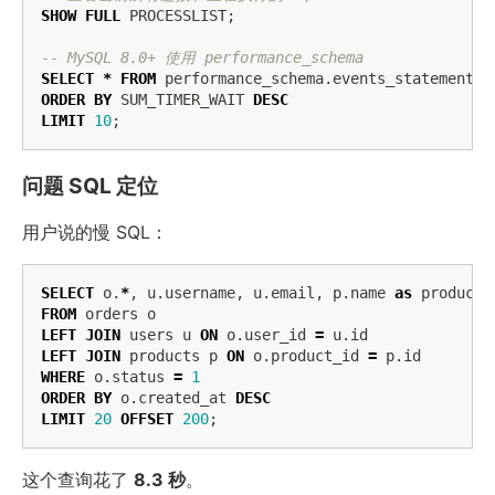
SHOW
FULL
PROCESSLIST
;
-- MySQL 8.0+ 使用 performance_schema
SELECT
*
FROM
performance_schema
.
events_statements_
ORDER
BY
SUM_TIMER_WAIT
DESC
LIMIT
10
;
问题 SQL 定位
用户说的慢 SQL：
SELECT
o
.
*
,
u
.
username
,
u
.
email
,
p
.
name
as
product_
FROM
orders
o
LEFT
JOIN
users
u
ON
o
.
user_id
=
u
.
id
LEFT
JOIN
products
p
ON
o
.
product_id
=
p
.
id
WHERE
o
.
status
=
1
ORDER
BY
o
.
created_at
DESC
LIMIT
20
OFFSET
200
;
这个查询花了
8.3 秒
。