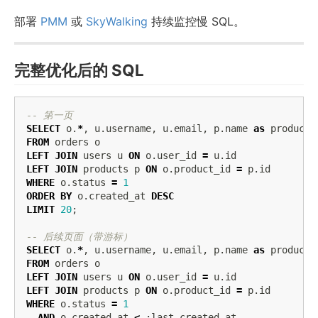
部署
PMM
或
SkyWalking
持续监控慢 SQL。
完整优化后的 SQL
-- 第一页
SELECT
o
.
*
,
u
.
username
,
u
.
email
,
p
.
name
as
product_
FROM
orders
o
LEFT
JOIN
users
u
ON
o
.
user_id
=
u
.
id
LEFT
JOIN
products
p
ON
o
.
product_id
=
p
.
id
WHERE
o
.
status
=
1
ORDER
BY
o
.
created_at
DESC
LIMIT
20
;
-- 后续页面（带游标）
SELECT
o
.
*
,
u
.
username
,
u
.
email
,
p
.
name
as
product_
FROM
orders
o
LEFT
JOIN
users
u
ON
o
.
user_id
=
u
.
id
LEFT
JOIN
products
p
ON
o
.
product_id
=
p
.
id
WHERE
o
.
status
=
1
AND
o
.
created_at
<
:
last_created_at