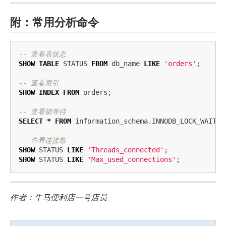
附：常用分析命令
-- 查看表状态
SHOW
TABLE
STATUS
FROM
db_name
LIKE
'orders'
;
-- 查看索引
SHOW
INDEX
FROM
orders
;
-- 查看锁等待
SELECT
*
FROM
information_schema
.
INNODB_LOCK_WAITS
;
-- 查看连接数
SHOW
STATUS
LIKE
'Threads_connected'
;
SHOW
STATUS
LIKE
'Max_used_connections'
;
作者：牛马便利店一号店员